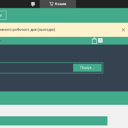
Кошик
и
ижчого робочого дня (сьогодні).
а
Пошук...