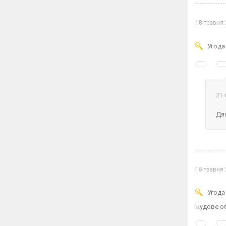
18 травня
Угода
21 
Дяк
16 травня
Угода
Чудове об