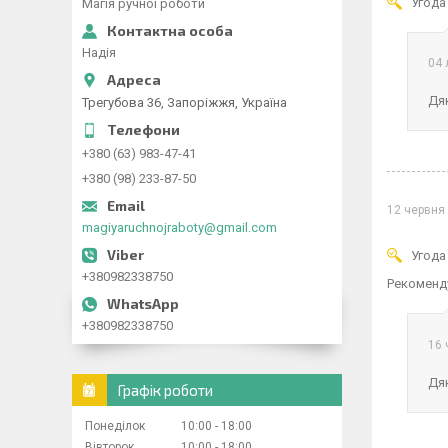
Угода
Магія ручної роботи
Надія
04 
Дяк
Трегубова 36, Запоріжжя, Україна
+380 (63) 983-47-41
+380 (98) 233-87-50
12 червня
magiyaruchnojraboty@gmail.com
Угода
+380982338750
Рекоменд
+380982338750
16 
Дяк
Графік роботи
Понеділок
10:00
18:00
Вівторок
10:00
18:00