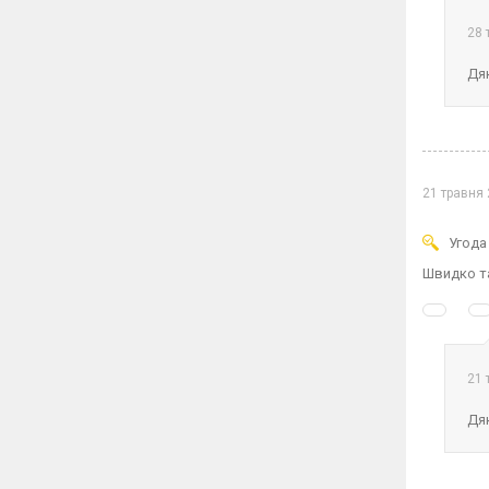
28 
Дяк
21 травня
Угода
Швидко та
21 
Дяк