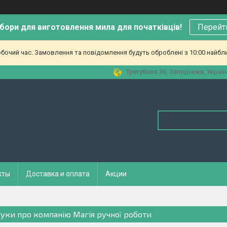
бори для виготовлення мила для початківців!
Перейт
обочий час. Замовлення та повідомлення будуть оброблені з 10:00 найбл
Трегубова 36, Запоріжжя, Україн
кты
Доставка и оплата
Акции
гуки про компанію Магія ручної роботи