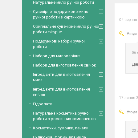
Натуральне мило ручної роботи
Сувенірне подарункове мило
ручної роботи з картинкою
04 серпня
Оригінальне сувенірне мило ручної
роботи фігурне
Угода
Подарункові набори ручної
роботи
06 
Набори для миловаріння
Дяк
Набори для виготовлення свічок
Інгредієнти для виготовлення
мила
Інгредієнти для виготовлення
свічок
17 липня 
Гідролати
Угода
Натуральна косметика ручної
роботи з рослинних компонентів
Косметички, сумочки, пенали.
22 
Силіконові форми для мила