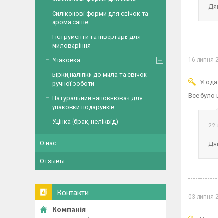
Дяк
Силіконові форми для свічок та
арома саше
Інструменти та інвертарь для
миловаріння
16 липня 
Упаковка
Бірки,наліпки до мила та свічок
Угода
ручної роботи
Все було
Натуральний наповнювач для
упаковки подарунків.
Уцінка (брак, неліквід)
22 
О нас
Дяк
Отзывы
Контакти
03 липня 