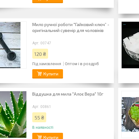
Мило ручної роботи "Гайковий ключ” -
оригінальний сувенір для чоловіків
00747
120 ₴
Оптом і в роздріб
Під замовлення
Купити
Віддушка для мила "Алоє Вера" 10г
00861
55 ₴
В наявності
Купити