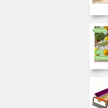
Новинка
–29%
Залишило