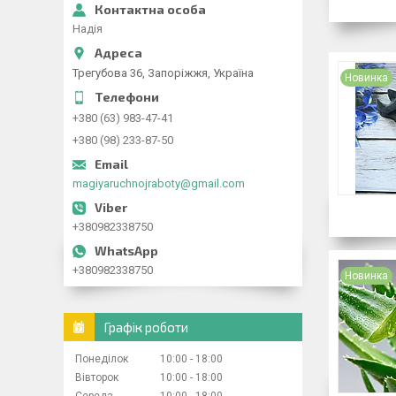
Надія
Трегубова 36, Запоріжжя, Україна
Новинка
+380 (63) 983-47-41
+380 (98) 233-87-50
magiyaruchnojraboty@gmail.com
+380982338750
+380982338750
Новинка
Графік роботи
Понеділок
10:00
18:00
Вівторок
10:00
18:00
Середа
10:00
18:00