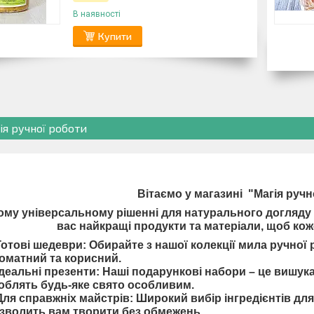
В наявності
Купити
ія ручної роботи
Вітаємо у магазині "Магія руч
му універсальному рішенні для натурального догляду та
вас найкращі продукти та матеріали, щоб кож
Готові шедеври
: Обирайте з нашої колекції мила ручної
оматний та корисний.
Ідеальні презенти:
Наші
подарункові набори
– це вишука
облять будь-яке свято особливим.
Для справжніх майстрів:
Широкий вибір
інгредієнтів дл
зволить вам творити без обмежень.