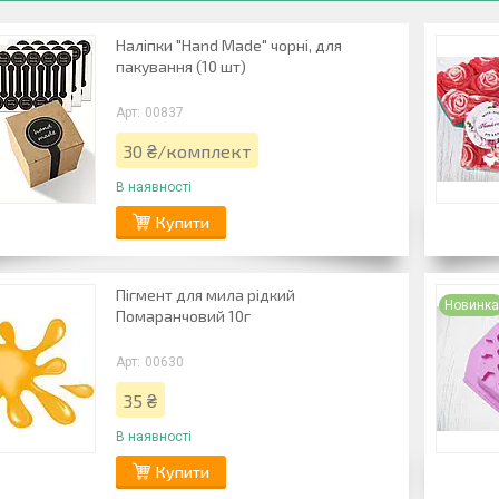
Наліпки "Hand Made" чорні, для
пакування (10 шт)
00837
30 ₴/комплект
В наявності
Купити
Пігмент для мила рідкий
Новинк
Помаранчовий 10г
00630
35 ₴
В наявності
Купити