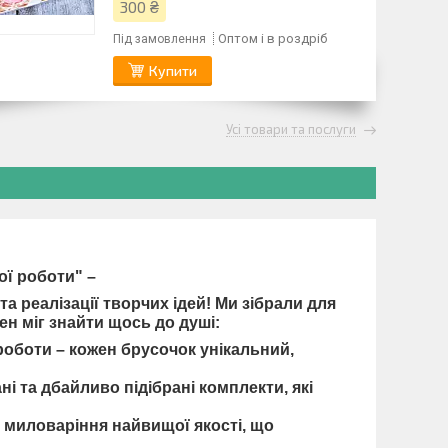
300 ₴
Оптом і в роздріб
Під замовлення
Купити
Усі товари та послуги
ної роботи" –
 реалізації творчих ідей! Ми зібрали для
ен міг знайти щось до душі:
 роботи – кожен брусочок унікальний,
ні та дбайливо підібрані комплекти, які
я миловаріння
найвищої якості, що