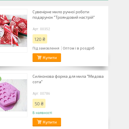
Сувенірне мило ручної роботи
подарунок "Трояндовий настрій"
00352
120 ₴
Оптом і в роздріб
Під замовлення
Купити
Силіконова форма для мила "Медова
а
сота"
00786
50 ₴
В наявності
Купити