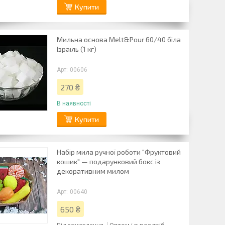
Купити
Мильна основа Melt&Pour 60/40 біла
Ізраїль (1 кг)
00606
270 ₴
В наявності
Купити
Набір мила ручної роботи "Фруктовий
кошик" — подарунковий бокс із
декоративним милом
00640
650 ₴