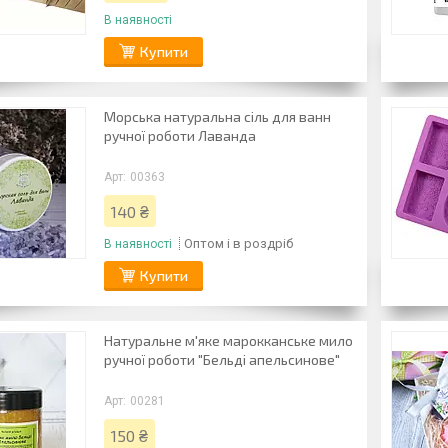
В наявності
Купити
Морська натуральна сіль для ванн
ручної роботи Лаванда
00363
140 ₴
Оптом і в роздріб
В наявності
Купити
Натуральне м'яке марокканське мило
ручної роботи "Бельді апельсинове"
00281
150 ₴