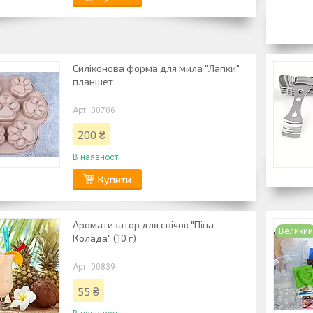
Силіконова форма для мила "Лапки"
планшет
00706
200 ₴
В наявності
Купити
Ароматизатор для свічок "Піна
Велики
Колада" (10 г)
00839
55 ₴