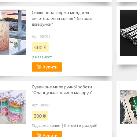
Силіконова форма молд для
виготовлення свічок "Квіткові
візерунки"
00709
400 ₴
В наявності
Купити
Сувенірне мило ручної роботи
"Французьке печиво макарун"
00386
300 ₴
Оптом і в роздріб
Під замовлення
Купити