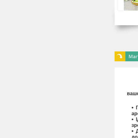
Маг
вашо
ар
зр
до