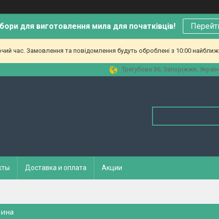
бори для виготовлення мила для початківців!
Перейт
очий час. Замовлення та повідомлення будуть оброблені з 10:00 найближч
Трегубова 36, Запоріжжя, Україн
кты
Доставка и оплата
Акции
рина