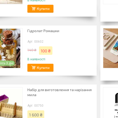
В наявності
Купити
Гідролат Ромашки
00602
140 ₴
100 ₴
В наявності
сь 3 дні
Купити
Набір для виготовлення та нарізання
мила
00750
1 600 ₴