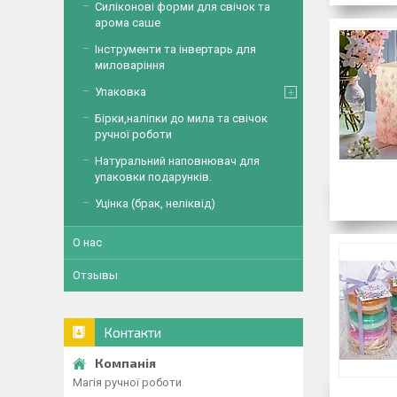
Силіконові форми для свічок та
арома саше
Інструменти та інвертарь для
миловаріння
Упаковка
Бірки,наліпки до мила та свічок
ручної роботи
Натуральний наповнювач для
упаковки подарунків.
Уцінка (брак, неліквід)
О нас
Отзывы
Контакти
Магія ручної роботи