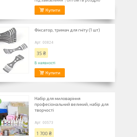
Оптом і в роздріб
Під замовлення
Купити
Фіксатор, тримач для гніту (1 шт)
00824
35 ₴
В наявності
Купити
Набір для миловаріння
й
професіональний великий, набір для
творчості
00573
1 700 ₴