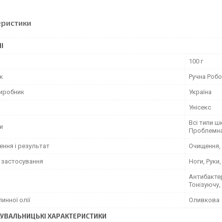
еристики
І
100 г
к
Ручна Роб
виробник
Україна
Унісекс
Всі типи ш
и
Проблемна
ення і результат
Очищення,
 застосування
Ноги, Руки,
Антибакте
Тонізуючу
инної олії
Оливкова
УВАЛЬНИЦЬКІ ХАРАКТЕРИСТИКИ