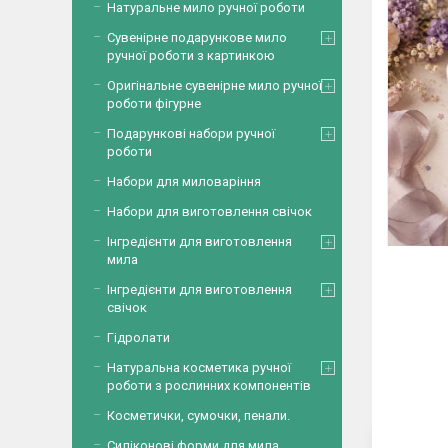
Натуральне мило ручної роботи
Сувенірне подарункове мило
ручної роботи з картинкою
Оригінальне сувенірне мило ручної
роботи фігурне
Подарункові набори ручної
роботи
Набори для миловаріння
Набори для виготовлення свічок
Інгредієнти для виготовлення
мила
Інгредієнти для виготовлення
свічок
Гідролати
Натуральна косметика ручної
роботи з рослинних компонентів
Косметички, сумочки, пенали.
Силіконові форми для мила