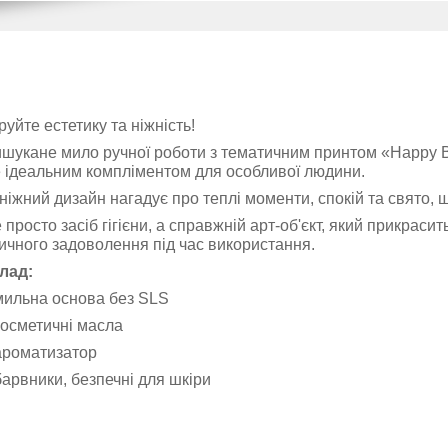
уйте естетику та ніжність!
шукане мило ручної роботи з тематичним принтом «Happy B
 ідеальним компліментом для особливої людини.
ніжний дизайн нагадує про теплі моменти, спокій та свято, 
 просто засіб гігієни, а справжній арт-об'єкт, який прикраси
ичного задоволення під час використання.
лад:
мильна основа без SLS
косметичні масла
ароматизатор
барвники, безпечні для шкіри