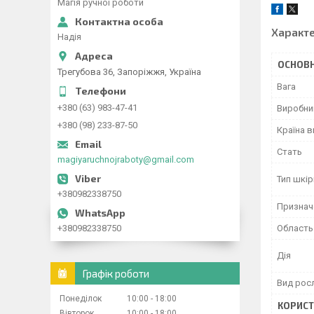
Магія ручної роботи
Характ
Надія
ОСНОВН
Трегубова 36, Запоріжжя, Україна
Вага
+380 (63) 983-47-41
Виробни
+380 (98) 233-87-50
Країна 
Стать
magiyaruchnojraboty@gmail.com
Тип шкір
+380982338750
Признач
+380982338750
Область
Дія
Графік роботи
Вид росл
Понеділок
10:00
18:00
КОРИСТ
Вівторок
10:00
18:00