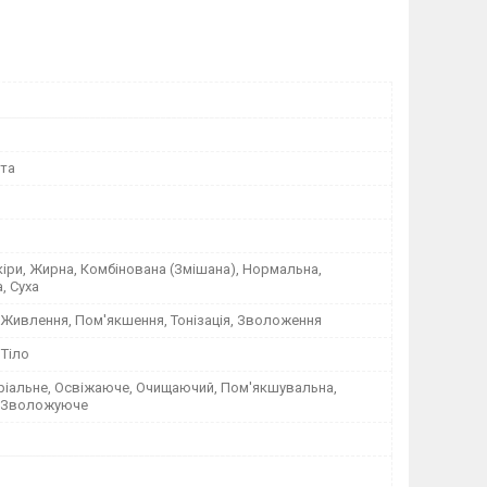
ота
кіри, Жирна, Комбінована (Змішана), Нормальна,
, Суха
 Живлення, Пом'якшення, Тонізація, Зволоження
 Тіло
ріальне, Освіжаюче, Очищаючий, Пом'якшувальна,
, Зволожуюче