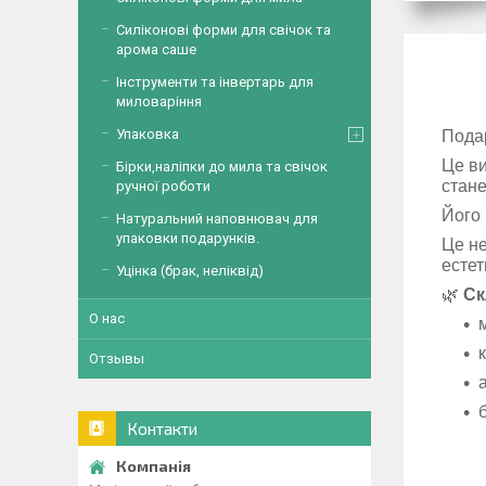
Силіконові форми для свічок та
арома саше
Інструменти та інвертарь для
миловаріння
Упаковка
Подар
Це ви
Бірки,наліпки до мила та свічок
стане
ручної роботи
Його 
Натуральний наповнювач для
упаковки подарунків.
Це не
естет
Уцінка (брак, неліквід)
🌿
Ск
О нас
Отзывы
Контакти