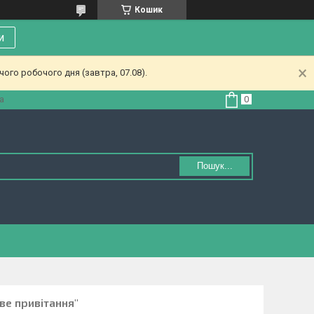
Кошик
и
ого робочого дня (завтра, 07.08).
а
Пошук...
ве привітання"