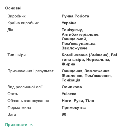
Основні
Виробник
Ручна Робота
Країна виробник
Україна
Дія
Тонізуючу,
Антибактеріальне,
Очищаючий,
Пом'якшувальна,
Зволожуюче
Тип шкіри
Комбінована (Змішана), Всі
типи шкіри, Нормальна,
Жирна
Призначення і результат
Очищення, Зволоження,
Живлення, Пом'якшення,
Тонізація
Вид рослинної олії
Оливкова
Стать
Унісекс
Область застосування
Ноги, Руки, Тіло
Форма мила
Прямокутна
Вага
90 г
Приховати