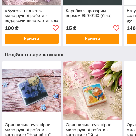
«Бузкова ніжність» —
Коробка з прозорим
Нату
мило ручної роботи з
верхом 95*60*30 (біла)
соля
водорозчинною картинкою
ручн
100
15
140
₴
₴
Купити
Купити
Подібні товари компанії
Оригінальне сувенірне
Оригінальне сувенірне
Ориг
мило ручної роботи з
мило ручної роботи з
мило
картинкою "Чорний кіт"
картинкою "Кіт з
карт