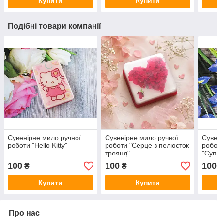
Купити
Купити
Подібні товари компанії
Сувенірне мило ручної
Сувенірне мило ручної
Суве
роботи "Hello Kitty"
роботи "Серце з пелюсток
робо
троянд"
"Суп
100
100
100
₴
₴
Купити
Купити
Про нас