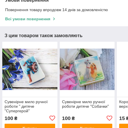
Умови повернення
Повернення товару впродовж 14 днів за домовленістю
Всі умови повернення
З цим товаром також замовляють
Сувенірне мило ручної
Сувенірне мило ручної
Коро
роботи " дитяче
роботи дитяче "Собачки"
верх
"Супергерой"
100
100
15
₴
₴