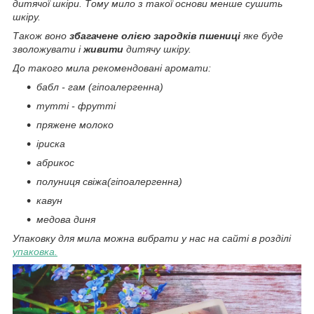
дитячої шкіри. Тому мило з такої основи менше сушить
шкіру.
Також воно
збагачене олією зародків пшениці
яке буде
зволожувати і
живити
дитячу шкіру.
До такого мила рекомендовані аромати:
бабл - гам (гіпоалергенна)
тутті - фрутті
пряжене молоко
іриска
абрикос
полуниця свіжа(гіпоалергенна)
кавун
медова диня
Упаковку для мила можна вибрати у нас на сайті в розділі
упаковка.