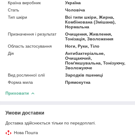
Країна виробник
Україна
Стать
Чоловіча
Тип шкіри
Всі типи шкіри, Жирна,
Комбінована (Змішана),
Нормальна
Призначення і результат
Очищення, Живлення,
Тонізація, Зволоження
Область застосування
Ноги, Руки, Тіло
Дія
Антибактеріальне,
Очищаючий,
Пом'якшувальна, Тонізуючу,
Зволожуюче
Вид рослинної олії
Зародків пшениці
Форма мила
Прямокутна
Приховати
Умови доставки
Доставка здійснюється тільки по передоплаті.
Нова Пошта