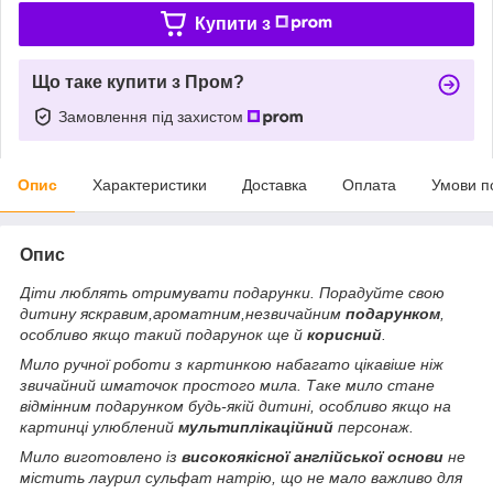
Купити з
Що таке купити з Пром?
Замовлення під захистом
Опис
Характеристики
Доставка
Оплата
Умови п
Опис
Діти люблять отримувати подарунки. Порадуйте свою
дитину яскравим,ароматним,незвичайним
подарунком
,
особливо якщо такий подарунок ще й
корисний
.
Мило ручної роботи з картинкою набагато цікавіше ніж
звичайний шматочок простого мила. Таке мило стане
відмінним подарунком будь-якій дитині, особливо якщо на
картинці улюблений
мультиплікаційний
персонаж.
Мило виготовлено із
високоякісної англійської основи
не
містить лаурил сульфат натрію, що не мало важливо для