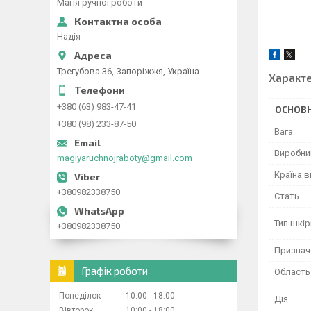
Магія ручної роботи
Надія
Трегубова 36, Запоріжжя, Україна
Характ
+380 (63) 983-47-41
ОСНОВН
+380 (98) 233-87-50
Вага
Виробни
magiyaruchnojraboty@gmail.com
Країна 
+380982338750
Стать
Тип шкір
+380982338750
Признач
Графік роботи
Область
Понеділок
10:00
18:00
Дія
Вівторок
10:00
18:00