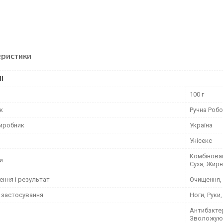
еристики
І
100 г
к
Ручна Роб
виробник
Україна
Унісекс
Комбінован
и
Суха, Жир
ення і результат
Очищення,
 застосування
Ноги, Руки,
Антибакте
Зволожую