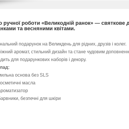
 ручної роботи «Великодній ранок» — святкове 
нками та весняними квітами.
нальний подарунок на Великдень для рідних, друзів і колег.
іжний аромат, стильний дизайн та стане чудовим доповненн
дить для подарункових наборів і декору.
клад:
мильна основа без SLS
косметичні масла
ароматизатор
барвники, безпечні для шкіри