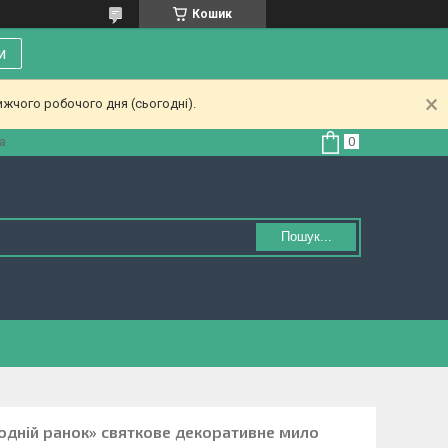
Кошик
и
ижчого робочого дня (сьогодні).
а
Пошук...
одній ранок» святкове декоративне мило