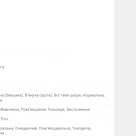
ота
а (Змішана), В'януча (зріла), Всі типи шкіри, Нормальна,
на
 Живлення, Пом'якшення, Тонізація, Зволоження
 Тіло
ріальне, Очищаючий, Пом'якшувальна, Тонізуючу,
че