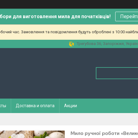
бори для виготовлення мила для початківців!
Перейт
обочий час. Замовлення та повідомлення будуть оброблені з 10:00 найбл
Трегубова 36, Запоріжжя, Україн
кты
Доставка и оплата
Акции
Мило ручної роботи «Велик