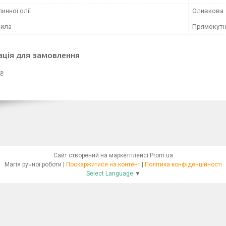
инної олії
Оливкова
мила
Прямокут
ація для замовлення
 ₴
Сайт створений на маркетплейсі
Prom.ua
Магія ручної роботи |
Поскаржитися на контент
|
Політика конфіденційності
Select Language
▼