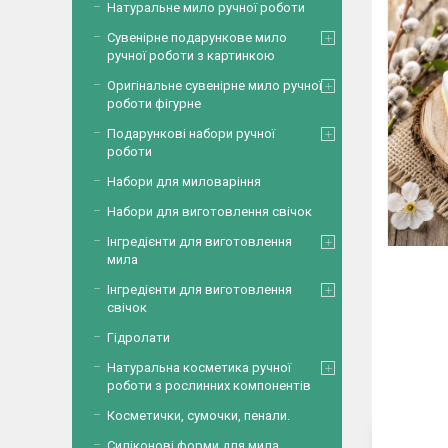
Натуральне мило ручної роботи
Сувенірне подарункове мило
ручної роботи з картинкою
Оригінальне сувенірне мило ручної
роботи фігурне
Подарункові набори ручної
роботи
Набори для миловаріння
Набори для виготовлення свічок
Інгредієнти для виготовлення
мила
Інгредієнти для виготовлення
свічок
Гідролати
Натуральна косметика ручної
роботи з рослинних компонентів
Косметички, сумочки, пенали.
Силіконові форми для мила