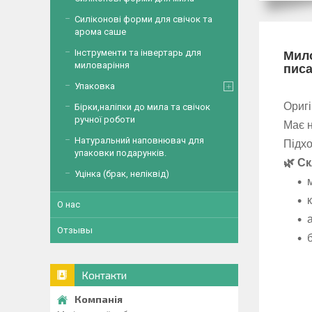
Силіконові форми для свічок та
арома саше
Інструменти та інвертарь для
Мило
миловаріння
писа
Упаковка
Оригі
Бірки,наліпки до мила та свічок
ручної роботи
Має н
Натуральний наповнювач для
Підхо
упаковки подарунків.
🌿 С
Уцінка (брак, неліквід)
О нас
Отзывы
Контакти