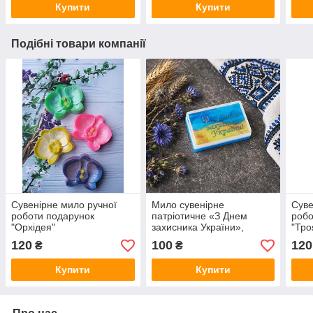
Купити
Купити
Подібні товари компанії
Сувенірне мило ручної
Мило сувенірне
Суве
роботи подарунок
патріотичне «З Днем
робо
"Орхідея"
захисника України»,
"Тро
подарунок захиснику
120
100
120
₴
₴
Купити
Купити