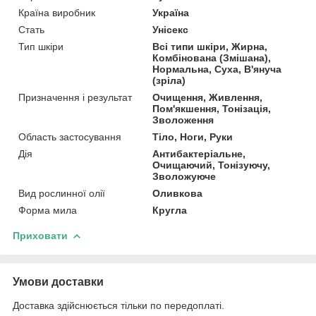
Країна виробник
Україна
Стать
Унісекс
Тип шкіри
Всі типи шкіри, Жирна,
Комбінована (Змішана),
Нормальна, Суха, В'януча
(зріла)
Призначення і результат
Очищення, Живлення,
Пом'якшення, Тонізація,
Зволоження
Область застосування
Тіло, Ноги, Руки
Дія
Антибактеріальне,
Очищаючий, Тонізуючу,
Зволожуюче
Вид рослинної олії
Оливкова
Форма мила
Кругла
Приховати
Умови доставки
Доставка здійснюється тільки по передоплаті.