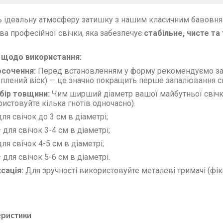
ь ідеальну атмосферу затишку з нашим класичним бавовня
ва професійної свічки, яка забезпечує
стабільне, чисте та
 щодо використання:
сочення:
Перед встановленням у форму рекомендуємо зазд
плений віск) — це значно покращить перше запалювання св
бір товщини:
Чим ширший діаметр вашої майбутньої свічки,
истовуйте кілька гнотів одночасно).
ля свічок до 3 см в діаметрі;
 для свічок 3-4 см в діаметрі;
ля свічок 4-5 см в діаметрі;
 для свічок 5-6 см в діаметрі.
ація:
Для зручності використовуйте металеві тримачі (фік
еристики