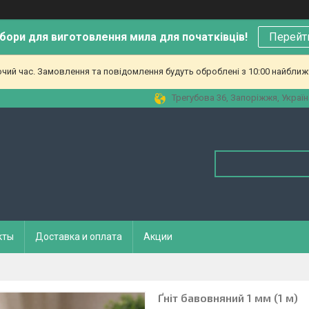
бори для виготовлення мила для початківців!
Перейт
очий час. Замовлення та повідомлення будуть оброблені з 10:00 найближч
Трегубова 36, Запоріжжя, Україн
кты
Доставка и оплата
Акции
Ґніт бавовняний 1 мм (1 м)