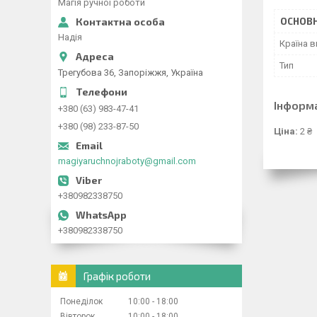
Магія ручної роботи
ОСНОВН
Надія
Країна 
Тип
Трегубова 36, Запоріжжя, Україна
Інформ
+380 (63) 983-47-41
+380 (98) 233-87-50
Ціна:
2 ₴
magiyaruchnojraboty@gmail.com
+380982338750
+380982338750
Графік роботи
Понеділок
10:00
18:00
Вівторок
10:00
18:00