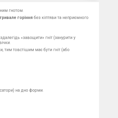
ним гнотом.
 тривале горіння
без кіптяви та неприємного
алегідь «завощити» гніт (занурити у
ічки.
 тим товстішим має бути гніт (або
сатори) на дно форми.