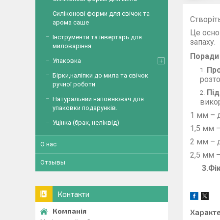
Силіконові форми для свічок та
Створіт
арома саше
Це осно
Інструменти та інвертарь для
запаху.
миловаріння
Поради
Упаковка
Про
Бірки,наліпки до мила та свічок
розто
ручної роботи
Під
Натуральний наповнювач для
викор
упаковки подарунків.
1 мм – д
Уцінка (брак, неліквід)
1,5 мм –
2 мм – д
О нас
2,5 мм –
Отзывы
3.Фікс
Контакти
Характ