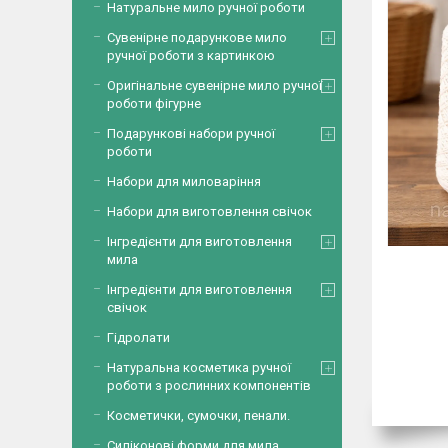
Натуральне мило ручної роботи
Сувенірне подарункове мило
ручної роботи з картинкою
Оригінальне сувенірне мило ручної
роботи фігурне
Подарункові набори ручної
роботи
Набори для миловаріння
Набори для виготовлення свічок
Інгредієнти для виготовлення
мила
Інгредієнти для виготовлення
свічок
Гідролати
Натуральна косметика ручної
роботи з рослинних компонентів
Косметички, сумочки, пенали.
Силіконові форми для мила