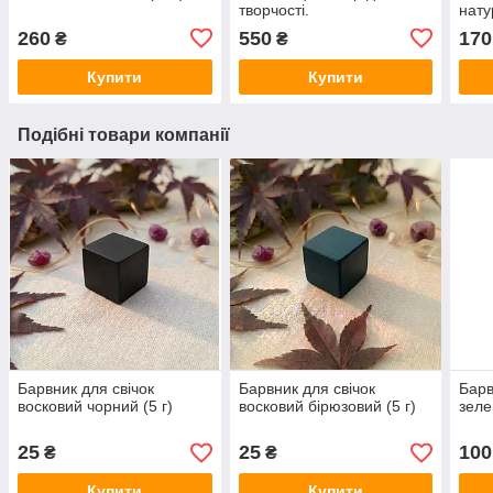
творчості.
нату
260
550
170
₴
₴
Купити
Купити
Подібні товари компанії
Барвник для свічок
Барвник для свічок
Барв
восковий чорний (5 г)
восковий бірюзовий (5 г)
зеле
25
25
100
₴
₴
Купити
Купити