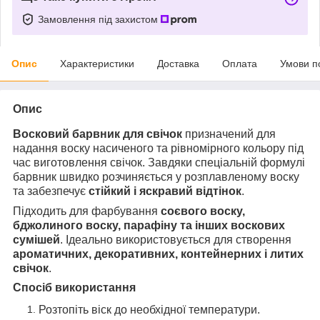
Замовлення під захистом
Опис
Характеристики
Доставка
Оплата
Умови п
Опис
Восковий барвник для свічок
призначений для
надання воску насиченого та рівномірного кольору під
час виготовлення свічок. Завдяки спеціальній формулі
барвник швидко розчиняється у розплавленому воску
та забезпечує
стійкий і яскравий відтінок
.
Підходить для фарбування
соєвого воску,
бджолиного воску, парафіну та інших воскових
с
умішей
. Ідеально використовується для створення
ароматичних, декоративних, контейнерних і литих
свічок
.
Спосіб використання
Розтопіть віск до необхідної температури.