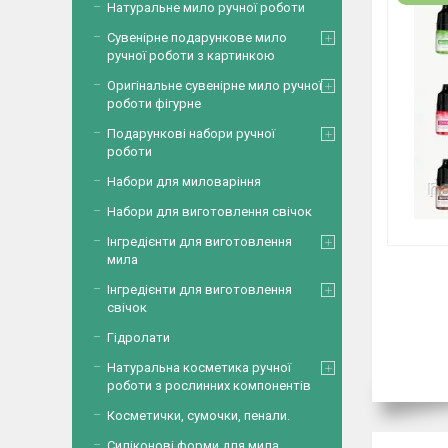
Натуральне мило ручної роботи
Сувенірне подарункове мило
ручної роботи з картинкою
Оригінальне сувенірне мило ручної
роботи фігурне
Подарункові набори ручної
роботи
Набори для миловаріння
Набори для виготовлення свічок
Інгредієнти для виготовлення
мила
Інгредієнти для виготовлення
свічок
Гідролати
Натуральна косметика ручної
роботи з рослинних компонентів
Косметички, сумочки, пенали.
Силіконові форми для мила