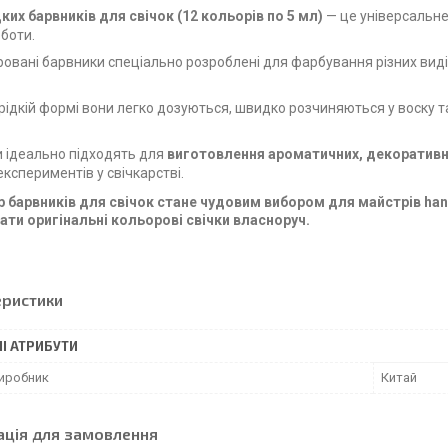
дких барвників для свічок (12 кольорів по 5 мл)
— це універсальне
оботи.
овані барвники спеціально розроблені для фарбування різних виді
рідкій формі вони легко дозуються, швидко розчиняються у воску 
 ідеально підходять для
виготовлення ароматичних, декоративни
експериментів у свічкарстві.
р барвників для свічок
стане чудовим вибором для майстрів hand-
вати
оригінальні кольорові свічки власноруч
.
еристики
І АТРИБУТИ
виробник
Китай
ація для замовлення