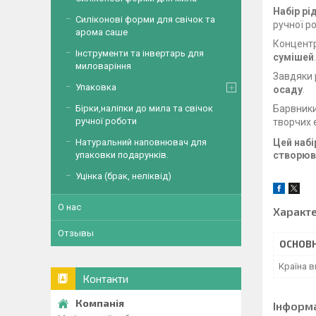
Набір рі
Силіконові форми для свічок та
ручної р
арома саше
Концентр
Інструменти та інвертарь для
сумішей
.
миловаріння
Завдяки 
Упаковка
осаду
.
Барвники
Бірки,наліпки до мила та свічок
ручної роботи
творчих 
Цей
набі
Натуральний наповнювач для
створю
упаковки подарунків.
Уцінка (брак, неліквід)
О нас
Характ
Отзывы
ОСНОВН
Країна 
Контакти
Інформ