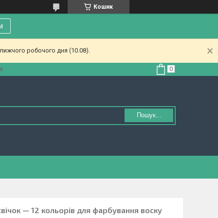
Кошик
и
лижчого робочого дня (10.08).
а
Пошук...
 свічок — 12 кольорів для фарбування воску