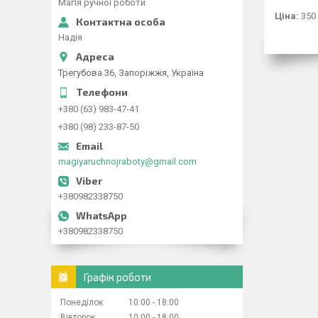
Магія ручної роботи
Ціна:
350
Надія
Трегубова 36, Запоріжжя, Україна
+380 (63) 983-47-41
+380 (98) 233-87-50
magiyaruchnojraboty@gmail.com
+380982338750
+380982338750
Графік роботи
Понеділок
10:00
18:00
Вівторок
10:00
18:00