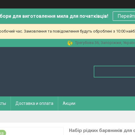
бори для виготовлення мила для початківців!
Перейт
еробочий час. Замовлення та повідомлення будуть оброблені з 10:00 найб
Трегубова 36, Запоріжжя, Україн
кты
Доставка и оплата
Акции
Набір рідких барвників для
ка