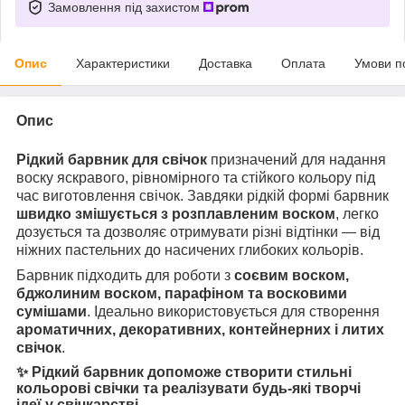
Замовлення під захистом
Опис
Характеристики
Доставка
Оплата
Умови п
Опис
Рідкий барвник для свічок
призначений для надання
воску яскравого, рівномірного та стійкого кольору під
час виготовлення свічок. Завдяки рідкій формі барвник
швидко змішується з розплавленим воском
, легко
дозується та дозволяє отримувати різні відтінки — від
ніжних пастельних до насичених глибоких кольорів.
Барвник підходить для роботи з
соєвим воском,
бджолиним воском, парафіном та восковими
сумішами
. Ідеально використовується для створення
ароматичних, декоративних, контейнерних і литих
свічок
.
✨
Рідкий барвник допоможе створити стильні
кольорові свічки та реалізувати будь-які творчі
ідеї у свічкарстві.