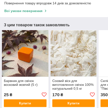
Повернення товару впродовж 14 днів за домовленістю
Всі умови повернення
З цим товаром також замовляють
Барвник для свічок
Соєвий віск для
Сил
восковий жовтий (5 г)
виготовлення свічок 100%
для 
натуральний 0,5 кг
"Пів
25
170
350
₴
₴
Купити
Купити