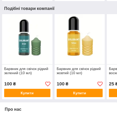
Подібні товари компанії
Барвник для свічок рідкий
Барвник для свічок рідкий
Барв
зелений (10 мл)
жовтий (10 мл)
воск
100
100
25
₴
₴
Купити
Купити
Про нас