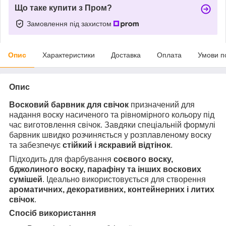
Що таке купити з Пром?
Замовлення під захистом
Опис
Характеристики
Доставка
Оплата
Умови п
Опис
Восковий барвник для свічок
призначений для
надання воску насиченого та рівномірного кольору під
час виготовлення свічок. Завдяки спеціальній формулі
барвник швидко розчиняється у розплавленому воску
та забезпечує
стійкий і яскравий відтінок
.
Підходить для фарбування
соєвого воску,
бджолиного воску, парафіну та інших воскових
с
умішей
. Ідеально використовується для створення
ароматичних, декоративних, контейнерних і литих
свічок
.
Спосіб використання