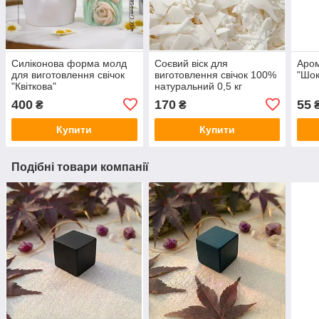
Силіконова форма молд
Соєвий віск для
Аром
для виготовлення свічок
виготовлення свічок 100%
"Шок
"Квіткова"
натуральний 0,5 кг
400
170
55
₴
₴
Купити
Купити
Подібні товари компанії