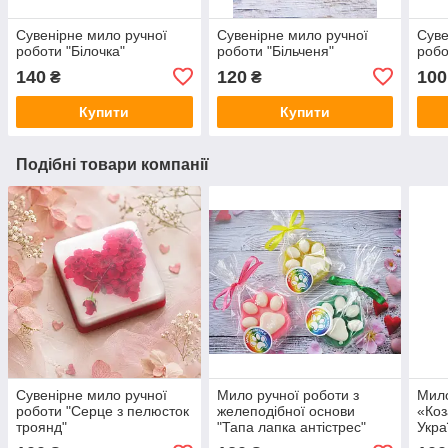
Сувенірне мило ручної
Сувенірне мило ручної
Суве
роботи "Білочка"
роботи "Більченя"
робот
140
120
100
₴
₴
Купити
Купити
Подібні товари компанії
Сувенірне мило ручної
Мило ручної роботи з
Мило
роботи "Серце з пелюсток
желеподібної основи
«Коз
троянд"
"Тапа лапка антістрес"
Укра
патр