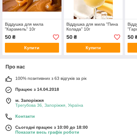
Віддушка для мила
Віддушка для мила "Пина
Відд
"Карамель" 10г
Колада" 10г
"Гар
50
50
50
₴
₴
Купити
Купити
Про нас
100% позитивних з 63 відгуків за рік
Працює з 14.04.2018
м. Запоріжжя
Трегубова 36, Запоріжжя, Україна
Контакти
Сьогодні працює з 10:00 до 18:00
Показати весь графік роботи