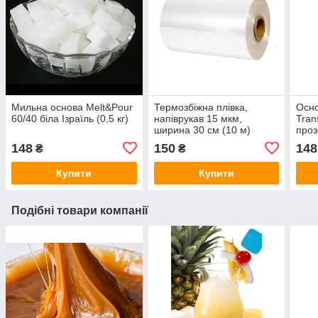
Мильна основа Melt&Pour
Термозбіжна плівка,
Осно
60/40 біла Ізраїль (0,5 кг)
напіврукав 15 мкм,
Tran
ширина 30 см (10 м)
проз
148
150
148
₴
₴
Купити
Купити
Подібні товари компанії