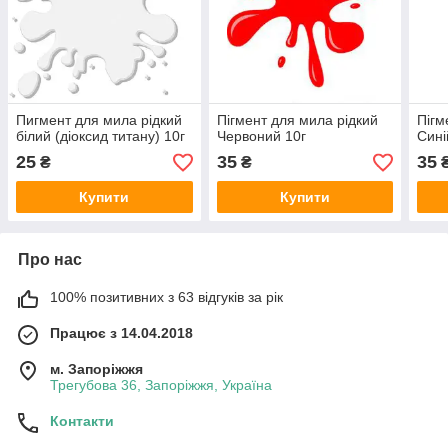
Пигмент для мила рідкий
Пігмент для мила рідкий
Пігм
білий (діоксид титану) 10г
Червоний 10г
Сині
25
35
35
₴
₴
Купити
Купити
Про нас
100% позитивних з 63 відгуків за рік
Працює з 14.04.2018
м. Запоріжжя
Трегубова 36, Запоріжжя, Україна
Контакти