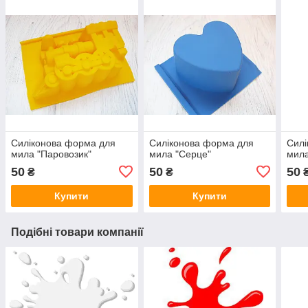
Силіконова форма для
Силіконова форма для
Силі
мила "Паровозик"
мила "Серце"
мила
50
50
50
₴
₴
Купити
Купити
Подібні товари компанії