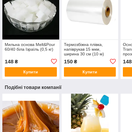
Мильна основа Melt&Pour
Термозбіжна плівка,
Осно
60/40 біла Ізраїль (0,5 кг)
напіврукав 15 мкм,
Tran
ширина 30 см (10 м)
проз
148
150
148
₴
₴
Купити
Купити
Подібні товари компанії