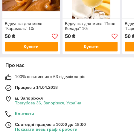
Віддушка для мила
Віддушка для мила "Пина
Відд
"Карамель" 10г
Колада" 10г
"Гар
50
50
50
₴
₴
Купити
Купити
Про нас
100% позитивних з 63 відгуків за рік
Працює з 14.04.2018
м. Запоріжжя
Трегубова 36, Запоріжжя, Україна
Контакти
Сьогодні працює з 10:00 до 18:00
Показати весь графік роботи