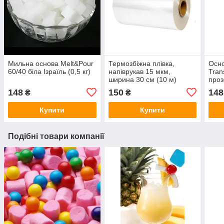
Мильна основа Melt&Pour
Термозбіжна плівка,
Осно
60/40 біла Ізраїль (0,5 кг)
напіврукав 15 мкм,
Tran
ширина 30 см (10 м)
проз
148
150
148
₴
₴
Купити
Купити
Подібні товари компанії