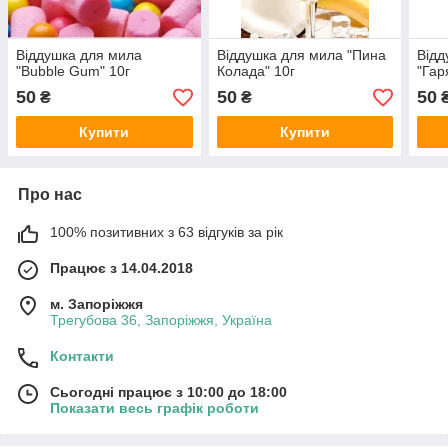
Віддушка для мила
Віддушка для мила "Пина
Відд
"Bubble Gum" 10г
Колада" 10г
"Гар
50
50
50
₴
₴
Купити
Купити
Про нас
100% позитивних з 63 відгуків за рік
Працює з 14.04.2018
м. Запоріжжя
Трегубова 36, Запоріжжя, Україна
Контакти
Сьогодні працює з 10:00 до 18:00
Показати весь графік роботи