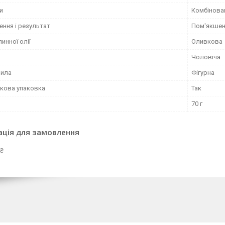
и
Комбінован
ення і результат
Пом'якшен
инної олії
Оливкова
Чоловіча
мила
Фігурна
кова упаковка
Так
70 г
ація для замовлення
 ₴