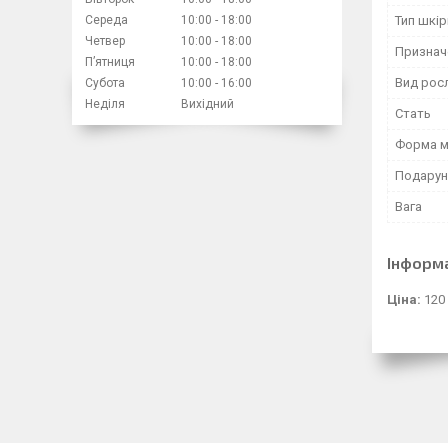
Середа
10:00
18:00
Тип шкір
Четвер
10:00
18:00
Признач
Пʼятниця
10:00
18:00
Вид росл
Субота
10:00
16:00
Неділя
Вихідний
Стать
Форма 
Подарун
Вага
Інформ
Ціна:
120