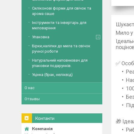
Силіконові форми для свічок та
арома саше
Інструменти та інвертарь для
Шукаєт
миловаріння
Мило у
Упаковка
Ідеаль
Бірки,наліпки до мила та свічок
поціно
ручної роботи
Натуральний наповнювач для
✅ Особ
упаковки подарунків.
Ре
Уцінка (брак, неліквід)
На
10
О нас
Без
Отзывы
Пі
Контакти
🎁 Ідеа
Ри