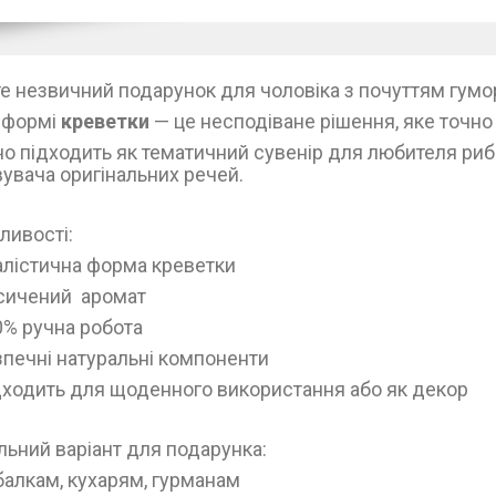
е незвичний подарунок для чоловіка з почуттям гумо
 формі
креветки
— це несподіване рішення, яке точно
но підходить як тематичний сувенір для любителя риб
вувача оригінальних речей.
ливості:
алістична форма креветки
сичений аромат
0% ручна робота
печні натуральні компоненти
дходить для щоденного використання або як декор
льний варіант для подарунка:
балкам, кухарям, гурманам