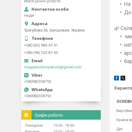
Магія ручної роботи
На 
До 
Надія
🌿 Скла
Трегубова 36, Запоріжжя, Україна
ми
нат
+380 (63) 983-47-41
ар
+380 (98) 233-87-50
бар
magiyaruchnojraboty@gmail.com
+380982338750
Характ
+380982338750
ОСНОВН
Виробни
Графік роботи
Країна 
Понеділок
10:00
18:00
Дія
Вівторок
10:00
18:00