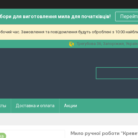
бори для виготовлення мила для початківців!
Перейт
обочий час. Замовлення та повідомлення будуть оброблені з 10:00 найбл
Трегубова 36, Запоріжжя, Україн
кты
Доставка и оплата
Акции
Мило ручної роботи “Креве
ка