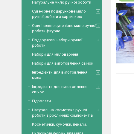
Натуральне мило ручної роботи
Сувенірне подарункове мило
ручної роботи з картинкою
Оригінальне сувенірне мило ручної
роботи фігурне
Подарункові набори ручної
роботи
Набори для миловаріння
Набори для виготовлення свічок
Інгредієнти для виготовлення
мила
Інгредієнти для виготовлення
свічок
Гідролати
Натуральна косметика ручної
роботи з рослинних компонентів
Косметички, сумочки, пенали.
Силіконові форми для мила