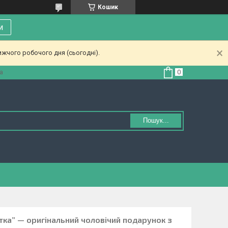
Кошик
и
ижчого робочого дня (сьогодні).
а
Пошук...
тка” — оригінальний чоловічий подарунок з