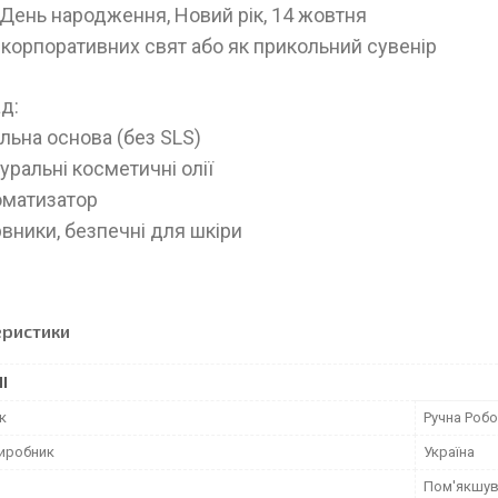
День народження, Новий рік, 14 жовтня
корпоративних свят або як прикольний сувенір
д:
льна основа (без SLS)
уральні косметичні олії
оматизатор
вники, безпечні для шкіри
еристики
І
к
Ручна Роб
виробник
Україна
Пом'якшув