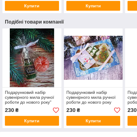
Купити
Купити
Подібні товари компанії
Подарунковий набір
Подарунковий набір
Пода
сувенірного мила ручної
сувенірного мила ручної
суве
роботи до нового року"
роботи до нового року
робо
Шампанське та
"Новорічний сюрприз 2"
"Нов
230
230
230
₴
₴
мандаринка"
Купити
Купити