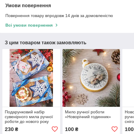
Умови повернення
Повернення товару впродовж 14 днів за домовленістю
Всі умови повернення
З цим товаром також замовляють
Подарунковий набір
Мило ручної роботи
Ново
сувенірного мила ручної
«Новорічний годинник»
ручн
роботи до нового року
сніг
"Зимова казка"
230
100
100
₴
₴