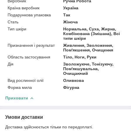
Виробник
Ручна Робота
Країна виробник
Україна
Подарункова упаковка
Так
Стать
Жіноча
Тип шкіри
Нормальна, Суха, Жирна,
Комбінована (Змішана), Всі
типи шкіри
Призначення і результат
Живлення, Зволоження,
Пом'якшення, Очищення
Область застосування
Тіло, Ноги, Руки
Дія
Зволожуюче, Тонізуючу,
Пом'якшувальна,
Очищаючий
Вид рослинної олії
Оливкова
Форма мила
Фігурна
Приховати
Умови доставки
Доставка здійснюється тільки по передоплаті.