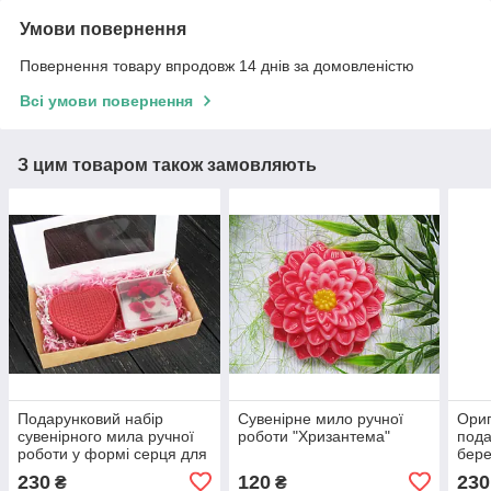
Умови повернення
Повернення товару впродовж 14 днів за домовленістю
Всі умови повернення
З цим товаром також замовляють
Подарунковий набір
Сувенірне мило ручної
Ориг
сувенірного мила ручної
роботи "Хризантема"
пода
роботи у формі серця для
бере
закоханих
230
120
230
₴
₴