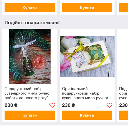
Купити
Купити
Подібні товари компанії
Подарунковий набір
Оригінальний
Под
сувенірного мила ручної
подарунковий набір
ориг
роботи до нового року"
сувенірного мила ручної
суве
Шампанське та
роботи "Ромашкове
робо
230
230
230
₴
₴
мандаринка"
серце"
Купити
Купити