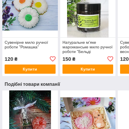
Сувенірне мило ручної
Натуральне м'яке
Суве
роботи "Ромашка"
марокканське мило ручної
робо
роботи "Бельді
весн
шоколадне"
120
150
120
₴
₴
Купити
Купити
Подібні товари компанії