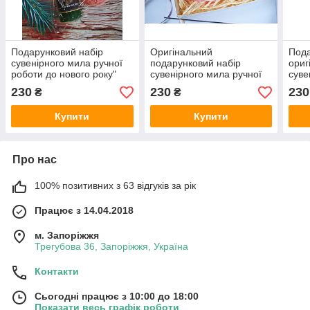
Подарунковий набір
Оригінальний
Под
сувенірного мила ручної
подарунковий набір
ориг
роботи до нового року"
сувенірного мила ручної
суве
Шампанське та
роботи "Зайчик і серце"
робо
230
230
230
₴
₴
мандаринка"
Купити
Купити
Про нас
100% позитивних з 63 відгуків за рік
Працює з 14.04.2018
м. Запоріжжя
Трегубова 36, Запоріжжя, Україна
Контакти
Сьогодні працює з 10:00 до 18:00
Показати весь графік роботи