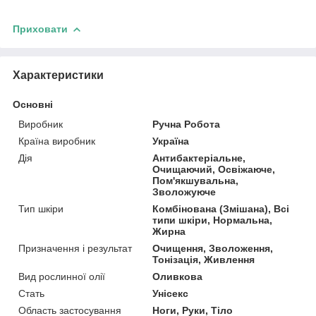
Приховати
Характеристики
Основні
Виробник
Ручна Робота
Країна виробник
Україна
Дія
Антибактеріальне,
Очищаючий, Освіжаюче,
Пом'якшувальна,
Зволожуюче
Тип шкіри
Комбінована (Змішана), Всі
типи шкіри, Нормальна,
Жирна
Призначення і результат
Очищення, Зволоження,
Тонізація, Живлення
Вид рослинної олії
Оливкова
Стать
Унісекс
Область застосування
Ноги, Руки, Тіло