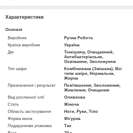
Характеристики
Основні
Виробник
Ручна Робота
Країна виробник
Україна
Дія
Тонізуючу, Очищаючий,
Антибактеріальне,
Освіжаюче, Зволожуюче
Тип шкіри
Комбінована (Змішана), Всі
типи шкіри, Нормальна,
Жирна
Призначення і результат
Пом'якшення, Зволоження,
Живлення, Очищення
Вид рослинної олії
Оливкова
Стать
Жіноча
Область застосування
Ноги, Руки, Тіло
Форма мила
Фігурна
Подарункова упаковка
Так
Вага
70 г