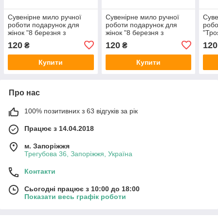
Сувенірне мило ручної
Сувенірне мило ручної
Суве
роботи подарунок для
роботи подарунок для
робо
жінок "8 березня з
жінок "8 березня з
"Тро
трояндами"
тюльпанами"
120
120
120
₴
₴
Купити
Купити
Про нас
100% позитивних з 63 відгуків за рік
Працює з 14.04.2018
м. Запоріжжя
Трегубова 36, Запоріжжя, Україна
Контакти
Сьогодні працює з 10:00 до 18:00
Показати весь графік роботи