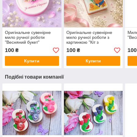
Оригінальне сувенірне
Оригінальне сувенірне
Мило
мило ручної роботи
мило ручної роботи з
"Вес
"Весняний букет"
картинкою "Кіт з
тюльпанами"
100
100
100
₴
₴
Купити
Купити
Подібні товари компанії