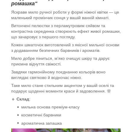
ромашка"
Яскраве мило ручної роботи у формі ніжної квітки — це
маленький промінчик сонця у вашій ванній кімнаті.
Витончені пелюстки з перламутровим сяйвом та
контрастна серединка створюють ефект живої ромашки,
що зачаровує з першого погляду.
Кожен шматочок виготовлений з якісної мильної основи
з додаванням безпечних барвників і ароматів.
Мило добре піниться, м’яко очищує шкіру та дарує
приємне відчуття свіжості.
Завдяки гармонійному поєднанню кольорів воно
виглядає святково й водночас ніжно.
Таке мило стане стильним акцентом у вашій оселі та
подарує щоденні моменти краси й задоволення. 🌸
🔹
Склад
:
мильна основа преміум-класу
косметичні барвники
ароматична запашка