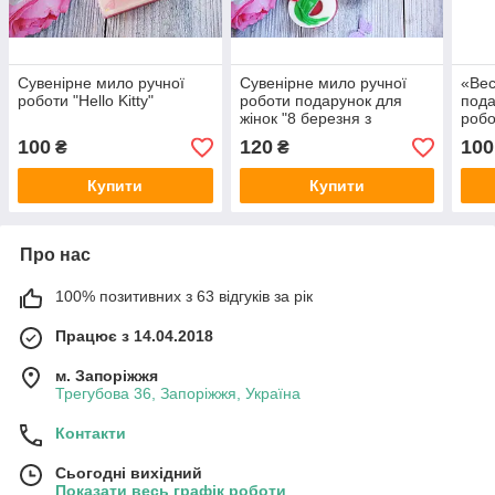
Сувенірне мило ручної
Сувенірне мило ручної
«Ве
роботи "Hello Kitty"
роботи подарунок для
пода
жінок "8 березня з
робо
тюльпанами"
100
120
100
₴
₴
Купити
Купити
Про нас
100% позитивних з 63 відгуків за рік
Працює з 14.04.2018
м. Запоріжжя
Трегубова 36, Запоріжжя, Україна
Контакти
Сьогодні вихідний
Показати весь графік роботи