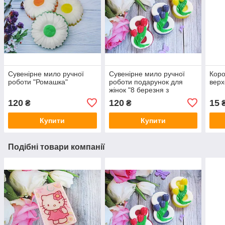
Сувенірне мило ручної
Сувенірне мило ручної
Коро
роботи "Ромашка"
роботи подарунок для
верх
жінок "8 березня з
тюльпанами"
120
120
15
₴
₴
Купити
Купити
Подібні товари компанії