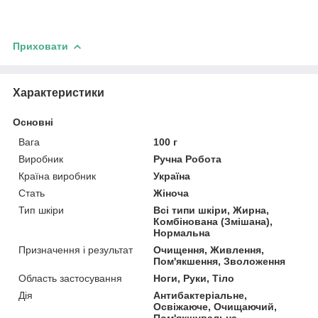
Приховати
Характеристики
Основні
Вага
100 г
Виробник
Ручна Робота
Країна виробник
Україна
Стать
Жіноча
Тип шкіри
Всі типи шкіри, Жирна,
Комбінована (Змішана),
Нормальна
Призначення і результат
Очищення, Живлення,
Пом'якшення, Зволоження
Область застосування
Ноги, Руки, Тіло
Дія
Антибактеріальне,
Освіжаюче, Очищаючий,
Пом'якшувальна,