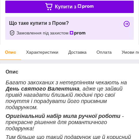
Купити з
Що таке купити з Пром?
Замовлення під захистом
Опис
Характеристики
Доставка
Оплата
Умови п
Опис
Багато закоханих з нетерпінням чекають на
День святого Валентина
, адже це зайвий
привід нагадати близькій людині про свої
почуття і порадувати його приємним
подарунком.
Оригінальний набір мила ручної роботи
-
прекрасне рішення для романтичного
подарунка!
Тим більше що такий подарунок ще й корисний