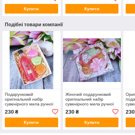
Купити
Купити
Подібні товари компанії
Подарунковий
Жіночий подарунковий
Ориг
оригінальний набір
оригінальний набір
пода
сувенірного мила ручної
сувенірного мила ручної
суве
роботи "Оригінальний
роботи "Для матусі""
робо
230
230
230
₴
₴
подарунок"
Купити
Купити