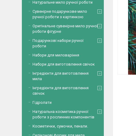
Натуральне мило ручної роботи
Сувенірне подарункове мило
ручної роботи з картинкою
Оригінальне сувенірне мило ручної
роботи фігурне
Подарункові набори ручної
роботи
Набори для миловаріння
Набори для виготовлення свічок
Інгредієнти для виготовлення
мила
Інгредієнти для виготовлення
свічок
Гідролати
Натуральна косметика ручної
роботи з рослинних компонентів
Косметички, сумочки, пенали.
Силіконові форми для мила