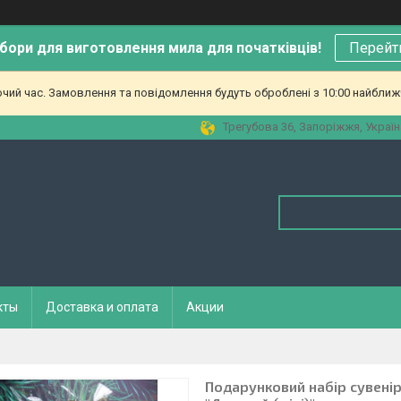
бори для виготовлення мила для початківців!
Перейт
очий час. Замовлення та повідомлення будуть оброблені з 10:00 найближч
Трегубова 36, Запоріжжя, Україн
кты
Доставка и оплата
Акции
Подарунковий набір сувені