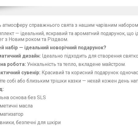
ь атмосферу справжнього свята з нашим чарівним набором
плект — ідеальний, яскравий та ароматний подарунок, що ід
ег з Новим роком та Різдвом.
й набір — ідеальний новорічний подарунок?
атичний дизайн:
Ідеально підходить для створення святк
на робота:
Унікальність та тепло, вкладене майстром.
ктичний сувенір:
Красивий та корисний подарунок одночас
те собі або близьким трішки казки — нехай кожен день на
д:
ьна основа без SLS
метичні масла
матизатор
вники, безпечні для шкіри