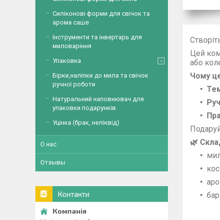
Силіконові форми для свічок та
арома саше
Інструменти та інвертарь для
Створіт
миловаріння
Цей ком
Упаковка
або кол
Чому це
Бірки,наліпки до мила та свічок
ручної роботи
Тем
Натуральний наповнювач для
Руч
упаковки подарунків.
Пра
Уцінка (брак, неліквід)
Подаруй
🌿 Скла
О нас
мил
Отзывы
кос
аро
Контакти
бар