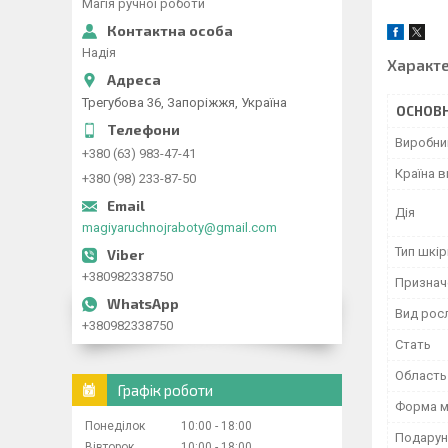
Магія ручної роботи
Надія
Характ
Трегубова 36, Запоріжжя, Україна
ОСНОВН
Виробни
+380 (63) 983-47-41
Країна 
+380 (98) 233-87-50
Дія
magiyaruchnojraboty@gmail.com
Тип шкір
+380982338750
Признач
Вид росл
+380982338750
Стать
Область
Графік роботи
Форма 
Понеділок
10:00
18:00
Подарун
Вівторок
10:00
18:00