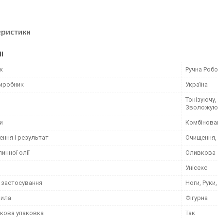
еристики
І
к
Ручна Роб
виробник
Україна
Тонізуючу
Зволожую
и
Комбінован
ення і результат
Очищення,
инної олії
Оливкова
Унісекс
 застосування
Ноги, Руки,
мила
Фігурна
кова упаковка
Так