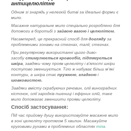
антицелюлітне
Одним зі знарядь у нелегкій битві за ідеальні форми є
мило.
Масажне натуральне мило спеціально розроблено для
допомоги в боротьбі з
зайвою вагою і целюлітом.
Насамперед, це прекрасний спосіб для
догляду
за
проблемними зонами на стегнах, талії, стегнах.
При регулярному використанні цього диво-
засобу
стимулюється кровообіг,
підтягується
шкіра
, завдяки чому прояв целюліту і в'ялості шкіри
поступово зменшується. Тіло ж набуває більш м'які
контури, а шкіра стає
пружною
,
гладкою
і
шовковистою.
Завдяки вмісту скрабуючих речовин, олії виноградних
кісточок, олії зародків пшениці і ефірних олій, таке
мило допомагає зменшити прояви целюліту.
Спосіб застосування:
Під час прийому душу використовуйте масажне мило
в зоні целюліту протягом 5 хвилин. Масажуйте
круговими рухами в проблемних областях
тіла
.