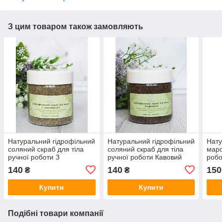
З цим товаром також замовляють
Натуральний гідрофільний
Натуральний гідрофільний
Нату
соляний скраб для тіла
соляний скраб для тіла
маро
ручної роботи З
ручної роботи Кавовий
робо
ламінаріею
евка
140
140
150
₴
₴
(антицелюлітний)
Купити
Купити
Подібні товари компанії