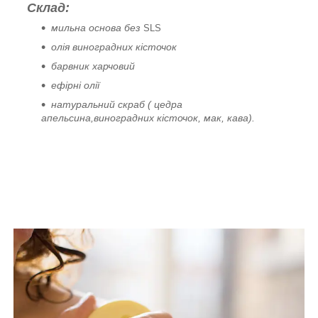
Склад:
мильна основа
без
SLS
олія виноградних кісточок
барвник харчовий
ефірні олії
натуральний скраб ( цедра
апельсина,
виноградних кісточок,
мак, кава).