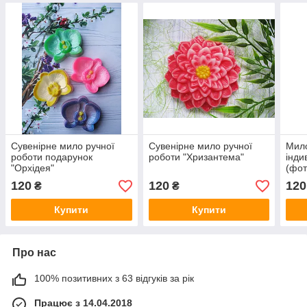
Сувенірне мило ручної
Сувенірне мило ручної
Мило
роботи подарунок
роботи "Хризантема"
інди
"Орхідея"
(фот
120
120
120
₴
₴
Купити
Купити
Про нас
100% позитивних з 63 відгуків за рік
Працює з 14.04.2018