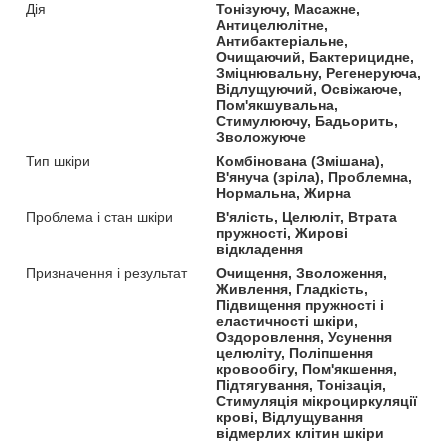
Дія
Тонізуючу, Масажне,
Антицелюлітне,
Антибактеріальне,
Очищаючий, Бактерицидне,
Зміцнювальну, Регенеруюча,
Відлущуючий, Освіжаюче,
Пом'якшувальна,
Стимулюючу, Бадьорить,
Зволожуюче
Тип шкіри
Комбінована (Змішана),
В'януча (зріла), Проблемна,
Нормальна, Жирна
Проблема і стан шкіри
В'ялість, Целюліт, Втрата
пружності, Жирові
відкладення
Призначення і результат
Очищення, Зволоження,
Живлення, Гладкість,
Підвищення пружності і
еластичності шкіри,
Оздоровлення, Усунення
целюліту, Поліпшення
кровообігу, Пом'якшення,
Підтягування, Тонізація,
Стимуляція мікроциркуляції
крові, Відлущування
відмерлих клітин шкіри